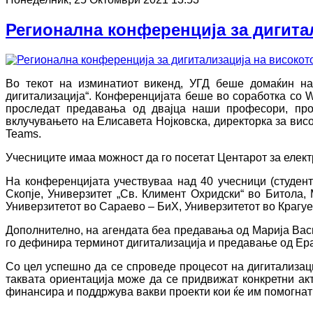
Регионална конференција за дигита
Во текот на изминатиот викенд, УГД беше домаќин на
дигитализација“. Конференцијата беше во соработка со W
проследат предавања од двајца наши професори, про
вклучувањето на Елисавета Нојковска, директорка за висо
Teams.
Учесниците имаа можност да го посетат Центарот за елект
На конференцијата учествуваа над 40 учесници (студент
Скопје, Универзитет „Св. Климент Охридски“ во Битола,
Универзитетот во Сараево – БиХ, Универзитетот во Крагуе
Дополнително, на агендата беа предавања од Марија Васи
го дефинира терминот дигитализација и предавање од Ера
Со цел успешно да се спроведе процесот на дигитализаци
таквата ориентација може да се придвижат конкретни ак
финансира и поддржува вакви проекти кои ќе им помогнат