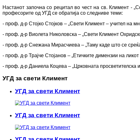
Настанот започна со рецитал во чест на св. Климент - „
професорите од УГД се обратија со следниве теми:
- проф. д-р Стојко Стојков – „Свети Климент – учител на мн
- проф. д-р Виолета Николовска – „Свети Климент Охридски
- проф. д-р Снежана Мирасчиева – „Таму каде што се среќ
- проф. д-р Трајче Стојанов – „Етичките димензии на ликот
- проф. д-р Даниела Коцева – „Црковната просветителска и
УГД за свети Климент
УГД за свети Климент
УГД за свети Климент
УГД за свети Климент