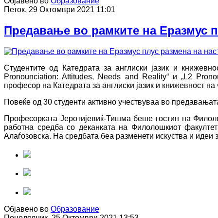
Објавено во
Образование
Петок, 29 Октомври 2021 11:01
Предавање во рамките на Еразмус п
Студентите од Катедрата за англиски јазик и книжевн
Pronounciation: Attitudes, Needs and Reality“ и „L2 Pron
професор на Катедрата за англиски јазик и книжевност на 
Повеќе од 30 студенти активно учествуваа во предавањата
Професорката Јеротијевиќ-Тишма беше гостин на Филоло
работна средба со деканката на Филолошкиот факултет 
Алаѓозовска. На средбата беа разменети искуства и идеи з
Објавено во
Образование
Понеделник, 25 Октомври 2021 13:53