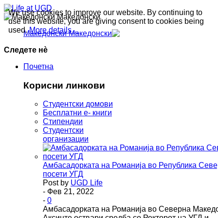
We use cookies to improve our website. By continuing to
Македонски
use this website, you are giving consent to cookies being
used.
More details…
Македонски
Следете нè
Почетна
Корисни линкови
Студентски домови
Бесплатни е- книги
Стипендии
Студентски
организации
Амбасадорката на Романија во Република Севе
посети УГД
Post by
UGD Life
- Фев 21, 2022
-
0
Амбасадорката на Романија во Северна Македо
Аксинте оствари средба со Ректорот на УГД и…