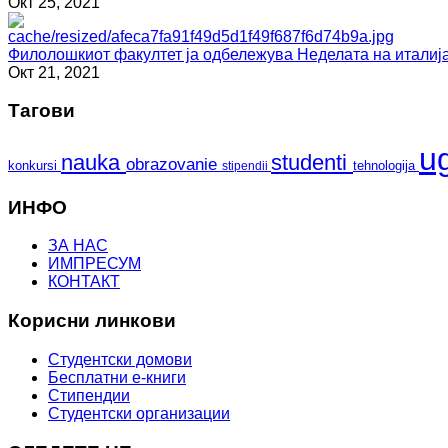
Окт 25, 2021
Филолошкиот факултет ја одбележува Неделата на италија
Окт 21, 2021
Тагови
u
nauka
studenti
obrazovanie
konkursi
tehnologija
stipendii
ИНФО
ЗА НАС
ИМПРЕСУМ
КОНТАКТ
Корисни линкови
Студентски домови
Бесплатни е-книги
Стипендии
Студентски организации