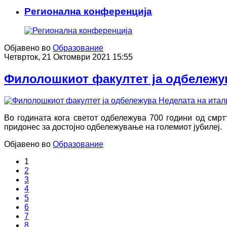
Регионална конференција
Објавено во
Образование
Четврток, 21 Октомври 2021 15:55
Филолошкиот факултет ја одбележув
Во годината кога светот одбележува 700 години од смрт
придонес за достојно одбележување на големиот јубилеј.
Објавено во
Образование
1
2
3
4
5
6
7
8