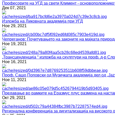
Професорите на УГД за свети Климент - основоположнико
Дек 07, 2021
Изложба на Ликовната академија при УГД
Ное 29, 2021
Чепреганов: Почитувањето на законите на мајката природ
Ное 19, 2021
„Трансценденција “ изложба на скулптури на проф. д-р С
Ное 16, 2021
Проф. Сашо Поповски од Музичката академија дел од „Jazz
Ное 11, 2021
Предавање во рамките на Еразмус плус размена на наста
Окт 29, 2021
Регионална конференција за дигитализација на високото 