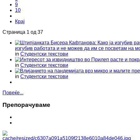
9
10
Крај
Страница 1 од 37
изгубив работата и не можев да им се посветам на м
in
Студентски текстови
in
Студентски текстови
in
Студентски текстови
Повеќе...
Препoрaчувaме