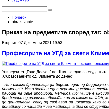
УГД живот
Почеток
obrazovanie
Приказ на предметите според таг: o
Вторник, 07 Декември 2021 19:53
Професорите на УГД за свети Климе
Универзитет „Гоце Делчев” во Штип заедно со студентите
„Образованието од Климента до денес".
-
Ние имаме привилегија да бидеме едни од поддржува
писменост. Иако постои една огромна дистанца, свети 
работи на овие простори, меѓутоа тој уште е инспир
професори од различни области кои ги имаме на ФОН, к
до ден-денеска, секој од свој агол да покажат како 
понатаму со нашата жива материја, а тоа се студент