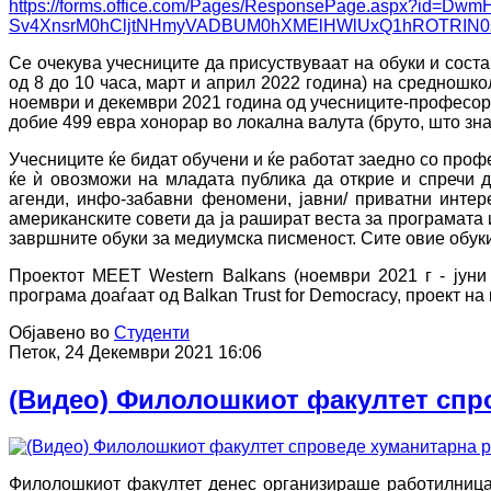
https://forms.office.com/Pages/ResponsePage.aspx?id=D
Sv4XnsrM0hCljtNHmyVADBUM0hXMElHWlUxQ1hROTRIN0
Се очекува учесниците да присуствуваат на обуки и соста
од 8 до 10 часа, март и април 2022 година) на средношк
ноември и декември 2021 година од учесниците-професори
добие 499 евра хонорар во локална валута (бруто, што зна
Учесниците ќе бидат обучени и ќе работат заедно со про
ќе ѝ овозможи на младата публика да открие и спречи
агенди, инфо-забавни феномени, јавни/ приватни интер
американските совети да ја рашират веста за програмата
завршните обуки за медиумска писменост. Сите овие обуки
Проектот MEET Western Balkans (ноември 2021 г - јуни
програма доаѓаат од Balkan Trust for Democracy, проект
Објавено во
Студенти
Петок, 24 Декември 2021 16:06
(Видео) Филолошкиот факултет спр
Филолошкиот факултет денес организираше работилница 