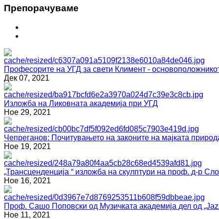
Препoрaчувaме
Професорите на УГД за свети Климент - основоположнико
Дек 07, 2021
Изложба на Ликовната академија при УГД
Ное 29, 2021
Чепреганов: Почитувањето на законите на мајката природ
Ное 19, 2021
„Трансценденција “ изложба на скулптури на проф. д-р С
Ное 16, 2021
Проф. Сашо Поповски од Музичката академија дел од „Jazz
Ное 11, 2021