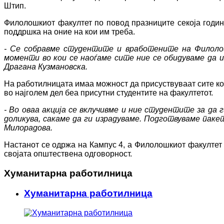
Штип.
Филолошкиот факултет по повод празниците секоја годин
поддршка на оние на кои им треба.
- Се собравме студентите и вработените на Филоло
моменти во кои се наоѓаме сите ние се обидуваме да 
Драгана Кузмановска.
На работилницата имаа можност да присуствуваат сите ко
во најголем дел беа присутни студентите на факултетот.
- Во оваа акција се вклучивме и ние студентите за да
доликува, сакаме да ги израдуваме. Подготвуваме паке
Милорадова.
Настанот се одржа на Кампус 4, а Филолошкиот факултет 
својата општествена одговорност.
Хуманитарна работилница
Хуманитарна работилница