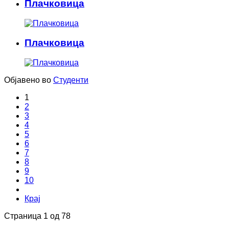
Плачковица
Плачковица
Објавено во
Студенти
1
2
3
4
5
6
7
8
9
10
Крај
Страница 1 од 78