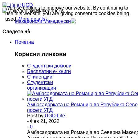
We use cookies to improve our website. By continuing to
Македонски
use this website, you are giving consent to cookies being
used.
More details…
Македонски
Следете нè
Почетна
Корисни линкови
Студентски домови
Бесплатни е- книги
Стипендии
Студентски
организации
Амбасадорката на Романија во Република Севе
посети УГД
Post by
UGD Life
- Фев 21, 2022
-
0
Амбасадорката на Романија во Северна Македо
Аксинте оствари средба со Ректорот на УГД и…