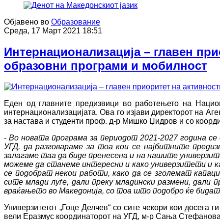
Објавено во
Образование
Среда, 17 Март 2021 18:51
Интернационализација – главен при
образовни програми и мобилност
Еден од главните предизвици во работењето на Национ
интернационализацијата. Ова го изјави директорот на Аге
за настава и студенти проф. д-р Мишко Џидров и со коор
- Во новата програма за периодот 2021-2027 година се
УГД, да разговараме за тоа кои се најбитните предиз
залагаме таа да биде пренесена и на нашите универзите
можеме да станеме интересни и како универзитети и ка
се подобрат некои работи, како да се зголемат капа
сите млади луѓе, дали преку младински размени, дали
враќањето во Македонија, со тоа што подобро ќе бидат 
Универзитетот „Гоце Делчев“ со сите чекори кои досега г
вели Еразмус координаторот на УГД, м-р Сања Стефанова