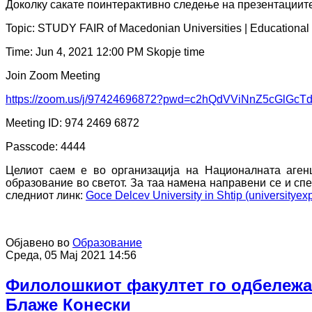
Доколку сакате поинтерактивно следење на презентациите
Topic: STUDY FAIR of Macedonian Universities | Educational 
Time: Jun 4, 2021 12:00 PM Skopje time
Join Zoom Meeting
https://zoom.us/j/97424696872?pwd=c2hQdVViNnZ5cGlGc
Meeting ID: 974 2469 6872
Passcode: 4444
Целиот саем е во организација на Националната аген
образование во светот. За таа намена направени се и спе
следниот линк:
Goce Delcev University in Shtip (universityex
Објавено во
Образование
Среда, 05 Мај 2021 14:56
Филолошкиот факултет го одбележа 
Блаже Конески