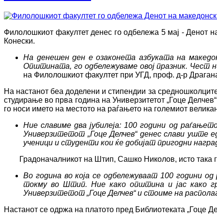
Филолошкиот факултет денес го одбележа 5 мај - Денот н
Конески.
На денешен ден е озаконета азбуката на македо
Општината, го одбележуваме овој празник. Чест н
на Филолошкиот факултет при УГД, проф. д-р Драган
На настанот беа доделени и стипендии за средношколците 
студирање во прва година на Универзитетот „Гоце Делчев“,
го носи името на местото на раѓањето на големиот велик
Ние славиме два јубилеја: 100 години од раѓање
Универзитетот „Гоце Делчев“ денес слави уште ед
ученици и студенти кои ќе добијат пригодни награ
Градоначалникот на Штип, Сашко Николов, исто така го 
Во година во која се одбележуваат 100 години о
токму во Штип. Ние како општина и јас како г
Универзитетот „Гоце Делчев“ и стоиме на распола
Настанот се одржа на платото пред Библиотеката „Гоце Де