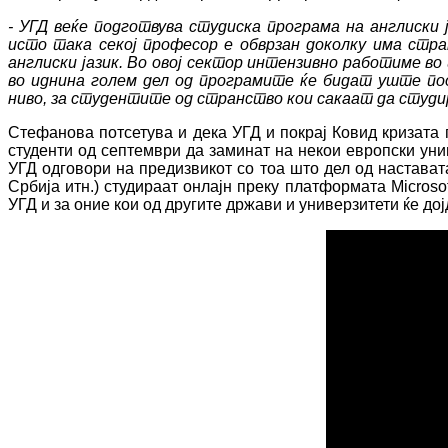
- УГД веќе подготвува студиска програма на англиск
исто така секој професор е обврзан доколку има стр
англиски јазик. Во овој сектор интензивно работиме во
во иднина голем дел од програмите ќе бидат уште по
ниво, за студентите од странство кои сакаат да студи
Стефанова потсетува и дека УГД и покрај Ковид кризата
студенти од септември да заминат на некои европски уни
УГД одговори на предизвикот со тоа што дел од наставата
Србија итн.) студираат онлајн преку платформата Microso
УГД и за оние кои од другите држави и универзитети ќе дој