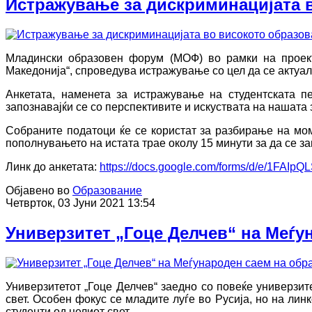
Истражување за дискриминацијата 
Младински образовен форум (МОФ) во рамки на проект
Македонија“, спроведува истражување со цел да се актуа
Анкетата, наменета за истражување на студентската п
запознавајќи се со перспективите и искуствата на нашата
Собраните податоци ќе се користат за разбирање на мом
пополнувањето на истата трае околу 15 минути за да се з
Линк до анкетата:
https://docs.google.com/forms/d/e/1FA
Објавено во
Образование
Четврток, 03 Јуни 2021 13:54
Универзитет „Гоце Делчев“ на Меѓу
Универзитетот „Гоце Делчев“ заедно со повеќе универзит
свет. Особен фокус се младите луѓе во Русија, но на лин
студенти од целиот свет.