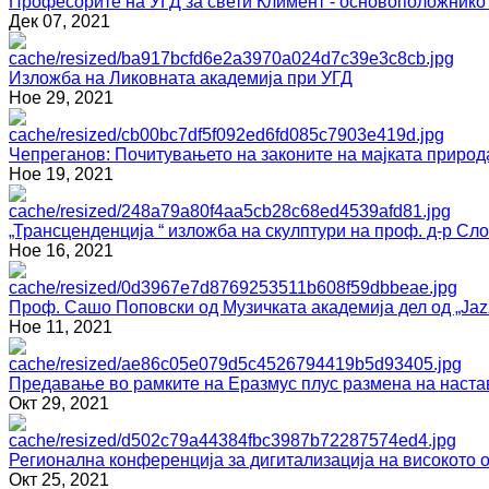
Професорите на УГД за свети Климент - основоположнико
Дек 07, 2021
Изложба на Ликовната академија при УГД
Ное 29, 2021
Чепреганов: Почитувањето на законите на мајката природ
Ное 19, 2021
„Трансценденција “ изложба на скулптури на проф. д-р С
Ное 16, 2021
Проф. Сашо Поповски од Музичката академија дел од „Jazz
Ное 11, 2021
Предавање во рамките на Еразмус плус размена на наста
Окт 29, 2021
Регионална конференција за дигитализација на високото 
Окт 25, 2021