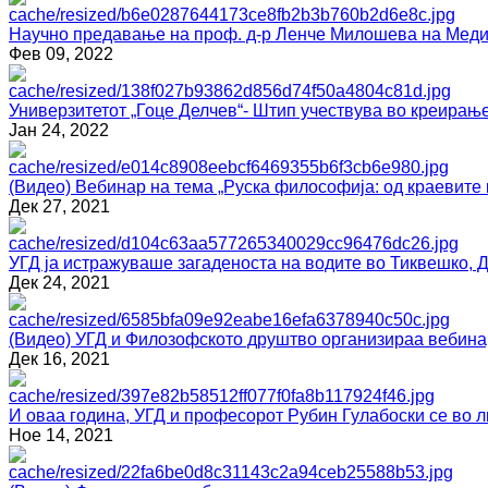
Научно предавање на проф. д-р Ленче Милошева на Медиц
Фев 09, 2022
Универзитетот „Гоце Делчев“- Штип учествува во креирање
Јан 24, 2022
(Видео) Вебинар на тема „Руска философија: од краевите 
Дек 27, 2021
УГД ја истражуваше загаденоста на водите во Тиквешко, 
Дек 24, 2021
(Видео) УГД и Филозофското друштво организираа вебина
Дек 16, 2021
И оваа година, УГД и професорот Рубин Гулабоски се
Ное 14, 2021