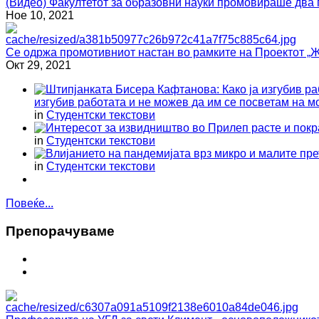
(Видео) Факултетот за образовни науки промовираше два 
Ное 10, 2021
Се одржа промотивниот настан во рамките на Проектот „Ж
Окт 29, 2021
изгубив работата и не можев да им се посветам на м
in
Студентски текстови
in
Студентски текстови
in
Студентски текстови
Повеќе...
Препoрaчувaме