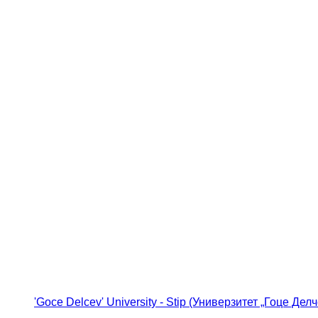
'Goce Delcev' University - Stip (Универзитет „Гоце Делч