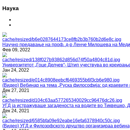
Наука
Научно предавање на проф. д-р Ленче Милошева на Медиц
Фев 09, 2022
Универзитетот „Гоце Делчев“- Штип учествува во креирање
Јан 24, 2022
(Видео) Вебинар на тема „Руска философија: од краевите 
Дек 27, 2021
УГД ја истражуваше загаденоста на водите во Тиквешко, 
Дек 24, 2021
(Видео) УГД и Филозофското друштво организираа вебина