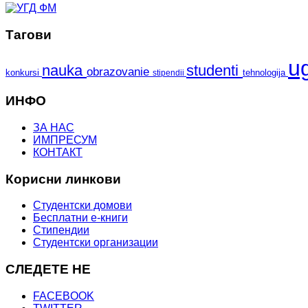
Тагови
u
nauka
studenti
obrazovanie
konkursi
tehnologija
stipendii
ИНФО
ЗА НАС
ИМПРЕСУМ
КОНТАКТ
Корисни линкови
Студентски домови
Бесплатни е-книги
Стипендии
Студентски организации
СЛЕДЕТЕ НЕ
FACEBOOK