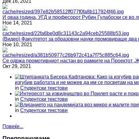
Дек 16, 2021
И оваа година, УГД и професорот Рубин Гулабоски се
Ное 14, 2021
(Видео) Факултетот за образовни науки промовираше два 
Ное 10, 2021
Се одржа промотивниот настан во рамките на Проектот „Ж
Окт 29, 2021
изгубив работата и не можев да им се посветам на м
in
Студентски текстови
in
Студентски текстови
in
Студентски текстови
Повеќе...
Препoрaчувaме