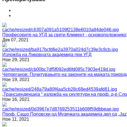
Професорите на УГД за свети Климент - основоположнико
Дек 07, 2021
Изложба на Ликовната академија при УГД
Ное 29, 2021
Чепреганов: Почитувањето на законите на мајката природ
Ное 19, 2021
„Трансценденција “ изложба на скулптури на проф. д-р С
Ное 16, 2021
Проф. Сашо Поповски од Музичката академија дел од „Jazz
Ное 11, 2021