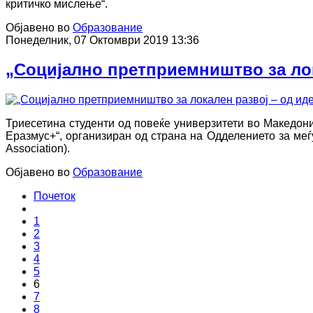
критичко мислење“.
Објавено во
Образование
Понеделник, 07 Октомври 2019 13:36
„Социјално претприемништво за лок
Триесетина студенти од повеќе универзитети во Македон
Еразмус+“, организиран од страна на Одделението за меѓ
Association).
Објавено во
Образование
Почеток
1
2
3
4
5
6
7
8