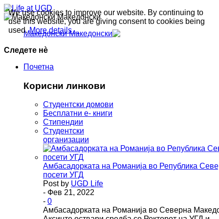
We use cookies to improve our website. By continuing to
Македонски
use this website, you are giving consent to cookies being
used.
More details…
Македонски
Следете нè
Почетна
Корисни линкови
Студентски домови
Бесплатни е- книги
Стипендии
Студентски
организации
Амбасадорката на Романија во Република Севе
посети УГД
Post by
UGD Life
- Фев 21, 2022
-
0
Амбасадорката на Романија во Северна Македо
Аксинте оствари средба со Ректорот на УГД и…