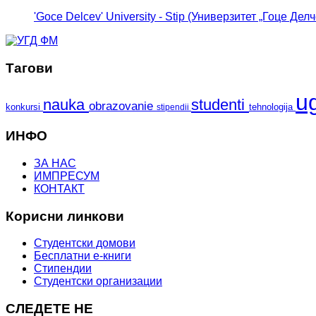
'Goce Delcev' University - Stip (Универзитет „Гоце Делч
Тагови
u
nauka
studenti
obrazovanie
konkursi
tehnologija
stipendii
ИНФО
ЗА НАС
ИМПРЕСУМ
КОНТАКТ
Корисни линкови
Студентски домови
Бесплатни е-книги
Стипендии
Студентски организации
СЛЕДЕТЕ НЕ