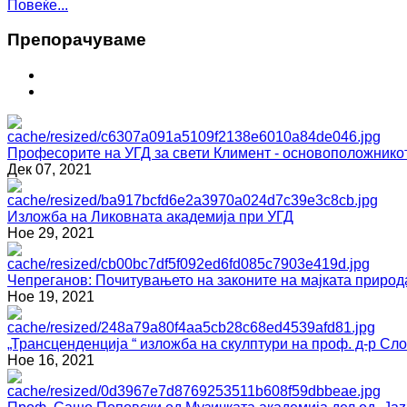
Повеќе...
Препoрaчувaме
Професорите на УГД за свети Климент - основоположнико
Дек 07, 2021
Изложба на Ликовната академија при УГД
Ное 29, 2021
Чепреганов: Почитувањето на законите на мајката природ
Ное 19, 2021
„Трансценденција “ изложба на скулптури на проф. д-р С
Ное 16, 2021