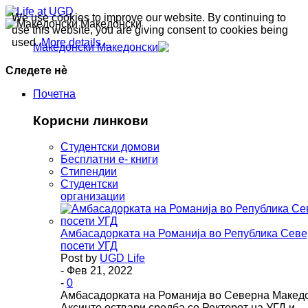
We use cookies to improve our website. By continuing to
Македонски
use this website, you are giving consent to cookies being
used.
More details…
Македонски
Следете нè
Почетна
Корисни линкови
Студентски домови
Бесплатни е- книги
Стипендии
Студентски
организации
Амбасадорката на Романија во Република Севе
посети УГД
Post by
UGD Life
- Фев 21, 2022
-
0
Амбасадорката на Романија во Северна Македо
Аксинте оствари средба со Ректорот на УГД и…