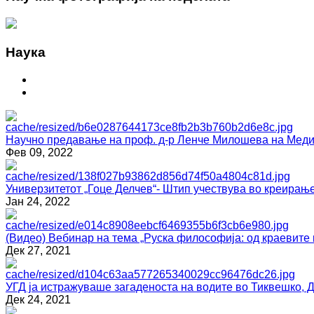
Наука
Научно предавање на проф. д-р Ленче Милошева на Медиц
Фев 09, 2022
Универзитетот „Гоце Делчев“- Штип учествува во креирање
Јан 24, 2022
(Видео) Вебинар на тема „Руска философија: од краевите 
Дек 27, 2021
УГД ја истражуваше загаденоста на водите во Тиквешко, 
Дек 24, 2021