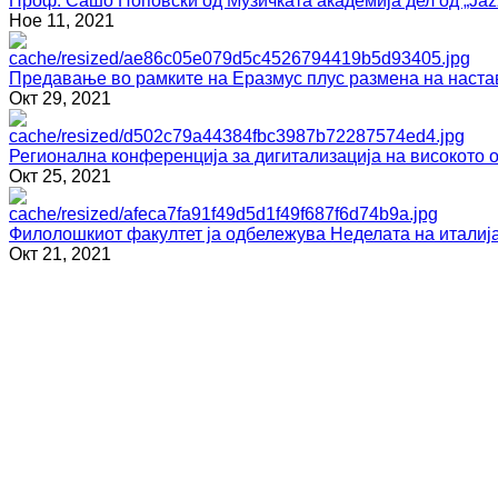
Проф. Сашо Поповски од Музичката академија дел од „Jazz
Ное 11, 2021
Предавање во рамките на Еразмус плус размена на наста
Окт 29, 2021
Регионална конференција за дигитализација на високото 
Окт 25, 2021
Филолошкиот факултет ја одбележува Неделата на италија
Окт 21, 2021