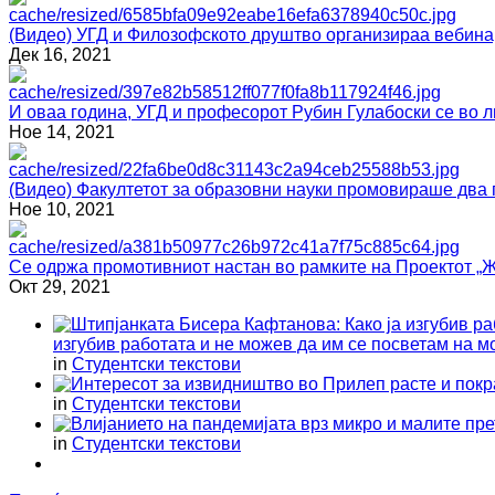
(Видео) УГД и Филозофското друштво организираа вебина
Дек 16, 2021
И оваа година, УГД и професорот Рубин Гулабоски се
Ное 14, 2021
(Видео) Факултетот за образовни науки промовираше два 
Ное 10, 2021
Се одржа промотивниот настан во рамките на Проектот „Ж
Окт 29, 2021
изгубив работата и не можев да им се посветам на м
in
Студентски текстови
in
Студентски текстови
in
Студентски текстови