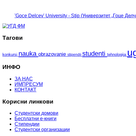
'Goce Delcev' University - Stip (Универзитет „Гоце Делч
Тагови
u
nauka
studenti
obrazovanie
konkursi
tehnologija
stipendii
ИНФО
ЗА НАС
ИМПРЕСУМ
КОНТАКТ
Корисни линкови
Студентски домови
Бесплатни е-книги
Стипендии
Студентски организации