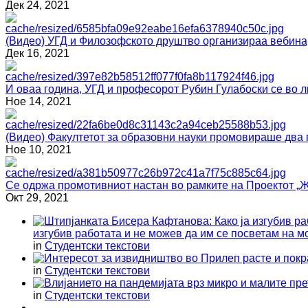
Дек 24, 2021
(Видео) УГД и Филозофското друштво организираа вебина
Дек 16, 2021
И оваа година, УГД и професорот Рубин Гулабоски се
Ное 14, 2021
(Видео) Факултетот за образовни науки промовираше два 
Ное 10, 2021
Се одржа промотивниот настан во рамките на Проектот „Ж
Окт 29, 2021
изгубив работата и не можев да им се посветам на м
in
Студентски текстови
in
Студентски текстови
in
Студентски текстови