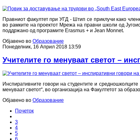
Правниот факултет при УГД - Штип се приклучи како членк
во рамките на проектот Мрежа на правни школи од Југоис
поддржано од програмите Erasmus + и Jean Monnet.
Објавено во
Образование
Понеделник, 16 Април 2018 13:59
Учителите го менуваат светот – ин
Инспиративните говори на студентите и средношколците 
менуваат светот“, во организација на Факултетот за образ
Објавено во
Образование
Почеток
3
4
5
6