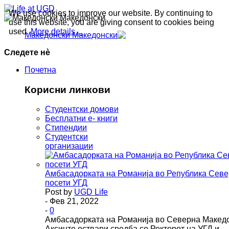
We use cookies to improve our website. By continuing to
Македонски
use this website, you are giving consent to cookies being
used.
More details…
Македонски
Следете нè
Почетна
Корисни линкови
Студентски домови
Бесплатни е- книги
Стипендии
Студентски
организации
Амбасадорката на Романија во Република Севе
посети УГД
Post by
UGD Life
- Фев 21, 2022
-
0
Амбасадорката на Романија во Северна Македо
Аксинте оствари средба со Ректорот на УГД и…