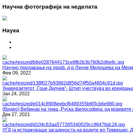
Научна фотографија на неделата
Наука
Научно предавање на проф. д-р Ленче Милошева на Медиц
Фев 09, 2022
Универзитетот „Гоце Делчев“- Штип учествува во креирање
Јан 24, 2022
(Видео) Вебинар на тема „Руска философија: од краевите 
Дек 27, 2021
УГД ја истражуваше загаденоста на водите во Тиквешко, 