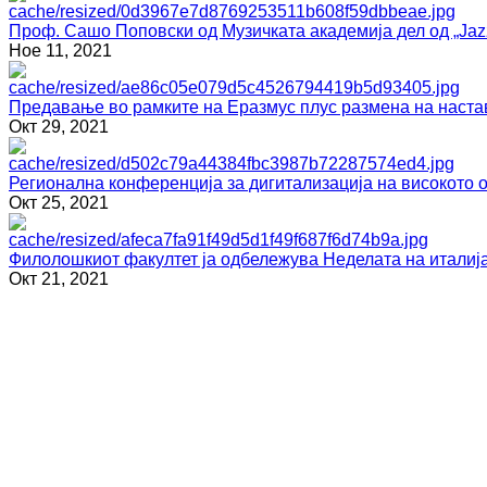
Проф. Сашо Поповски од Музичката академија дел од „Jazz
Ное 11, 2021
Предавање во рамките на Еразмус плус размена на наста
Окт 29, 2021
Регионална конференција за дигитализација на високото 
Окт 25, 2021
Филолошкиот факултет ја одбележува Неделата на италија
Окт 21, 2021