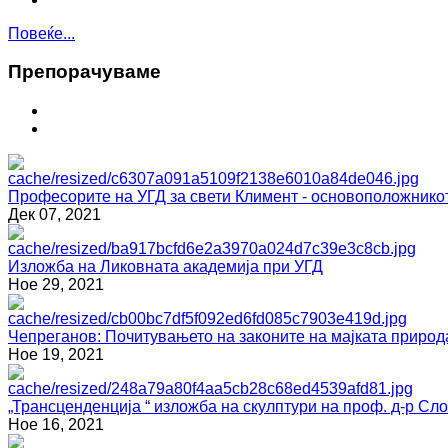
Повеќе...
Препoрaчувaме
Професорите на УГД за свети Климент - основоположнико
Дек 07, 2021
Изложба на Ликовната академија при УГД
Ное 29, 2021
Чепреганов: Почитувањето на законите на мајката природ
Ное 19, 2021
„Трансценденција “ изложба на скулптури на проф. д-р С
Ное 16, 2021