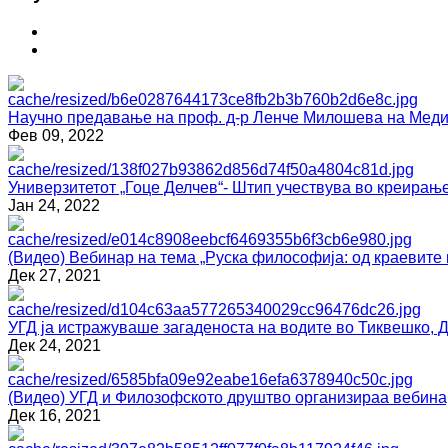
Научно предавање на проф. д-р Ленче Милошева на Медиц
Фев 09, 2022
Универзитетот „Гоце Делчев“- Штип учествува во креирање
Јан 24, 2022
(Видео) Вебинар на тема „Руска философија: од краевите 
Дек 27, 2021
УГД ја истражуваше загаденоста на водите во Тиквешко, 
Дек 24, 2021
(Видео) УГД и Филозофското друштво организираа вебина
Дек 16, 2021