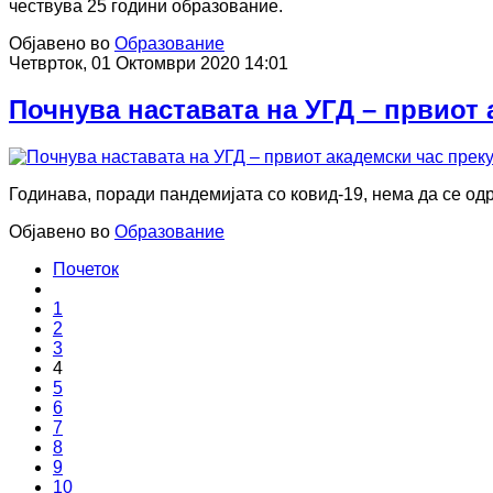
чествува 25 години образование.
Објавено во
Образование
Четврток, 01 Октомври 2020 14:01
Почнува наставата на УГД – првиот 
Годинава, поради пандемијата со ковид-19, нема да се од
Објавено во
Образование
Почеток
1
2
3
4
5
6
7
8
9
10