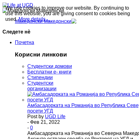
We use cookies to improve our website. By continuing to
Македонски
use this website, you are giving consent to cookies being
used.
More details…
Македонски
Следете нè
Почетна
Корисни линкови
Студентски домови
Бесплатни е- книги
Стипендии
Студентски
организации
Амбасадорката на Романија во Република Севе
посети УГД
Post by
UGD Life
- Фев 21, 2022
-
0
Амбасадорката на Романија во Северна Македо
Аксинте оствари средба со Ректорот на УГД и…