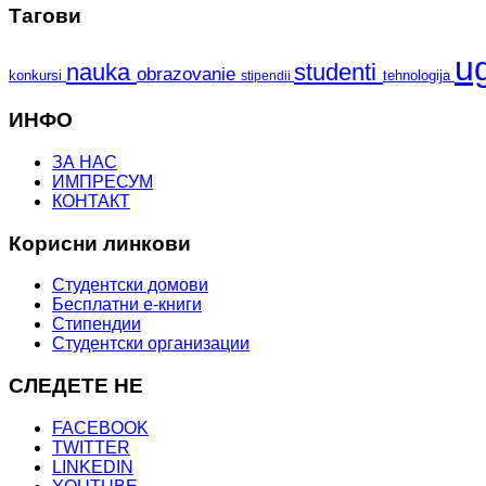
Тагови
u
nauka
studenti
obrazovanie
konkursi
tehnologija
stipendii
ИНФО
ЗА НАС
ИМПРЕСУМ
КОНТАКТ
Корисни линкови
Студентски домови
Бесплатни е-книги
Стипендии
Студентски организации
СЛЕДЕТЕ НЕ
FACEBOOK
TWITTER
LINKEDIN