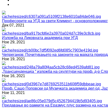
Професорите на УГД за свети Климент - основоположнико
Дек 07, 2021
Изложба на Ликовната академија при УГД
Ное 29, 2021
Чепреганов: Почитувањето на законите на мајката природ
Ное 19, 2021
„Трансценденција “ изложба на скулптури на проф. д-р С
Ное 16, 2021
Проф. Сашо Поповски од Музичката академија дел од „Jazz
Ное 11, 2021
Предавање во рамките на Еразмус плус размена на наста