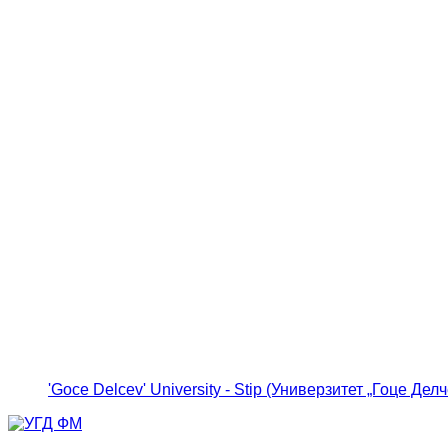
'Goce Delcev' University - Stip (Универзитет „Гоце Делч