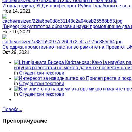
И оваа година, УГД и професорот Рубин Гулабоски се
Ное 14, 2021
(Видео) Факултетот за образовни науки промовираше два 
Ное 10, 2021
Се одржа промотивниот настан во рамките на Проектот „Ж
Окт 29, 2021
изгубив работата и не можев да им се посветам на м
in
Студентски текстови
in
Студентски текстови
in
Студентски текстови
Повеќе...
Препoрaчувaме